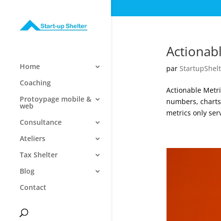
Actionab
Home
par
StartupShelt
Coaching
Actionable Metr
Protoypage mobile &
numbers, charts,
web
metrics only ser
Consultance
Ateliers
Tax Shelter
Blog
Contact