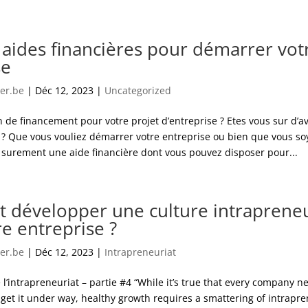
 aides financières pour démarrer vot
se
er.be
|
Déc 12, 2023
|
Uncategorized
 de financement pour votre projet d’entreprise ? Etes vous sur d’av
s ? Que vous vouliez démarrer votre entreprise ou bien que vous soy
a surement une aide financière dont vous pouvez disposer pour...
développer une culture intrapreneu
e entreprise ?
er.be
|
Déc 12, 2023
|
Intrapreneuriat
e l’intrapreneuriat – partie #4 “While it’s true that every company n
get it under way, healthy growth requires a smattering of intrapr