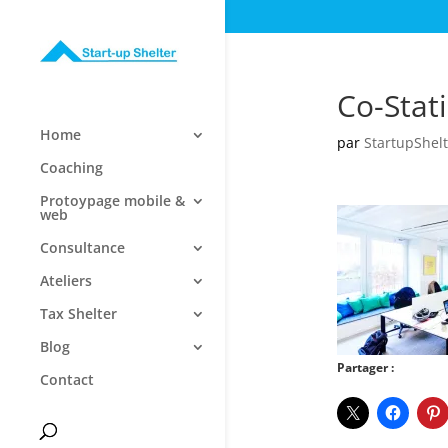
Co-Stat
Home
par
StartupShelt
Coaching
Protoypage mobile &
web
Consultance
Ateliers
Tax Shelter
Blog
Partager :
Contact